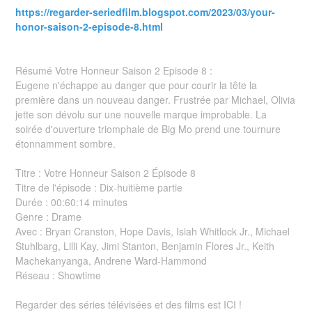
https://regarder-seriedfilm.blogspot.com/2023/03/your-
honor-saison-2-episode-8.html
Résumé Votre Honneur Saison 2 Episode 8 :
Eugene n'échappe au danger que pour courir la tête la
première dans un nouveau danger. Frustrée par Michael, Olivia
jette son dévolu sur une nouvelle marque improbable. La
soirée d'ouverture triomphale de Big Mo prend une tournure
étonnamment sombre.
Titre : Votre Honneur Saison 2 Épisode 8
Titre de l'épisode : Dix-huitième partie
Durée : 00:60:14 minutes
Genre : Drame
Avec : Bryan Cranston, Hope Davis, Isiah Whitlock Jr., Michael
Stuhlbarg, Lilli Kay, Jimi Stanton, Benjamin Flores Jr., Keith
Machekanyanga, Andrene Ward-Hammond
Réseau : Showtime
Regarder des séries télévisées et des films est ICI !